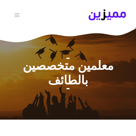
نتقل
لى
القائمة
لمحتوى
معلمين متخصصين
بالطائف