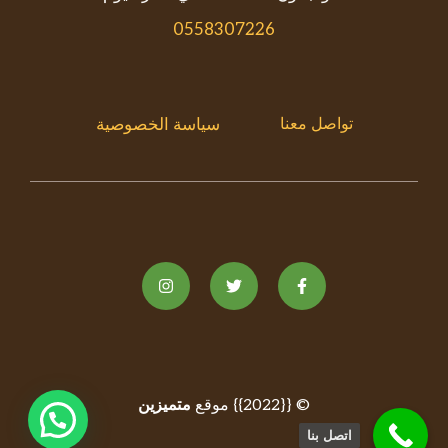
0558307226
تواصل معنا
سياسة الخصوصية
© {{2022}} موقع
متميزين
تواصل واتس
اتصل بنا