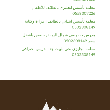
معلمة تأسيس انجليزي بالطائف للأطفال
0558307226
معلمة تأسيس ابتدائي بالطائف | قراءة وكتابة
0502308149
مدرس خصوصي شمال الرياض حصص بافضل
سعر 0502308149
معلمة انجليزي تجي للبيت جدة تدريس احترافي-
0502308149