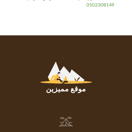
0502308149
موقع مميزين