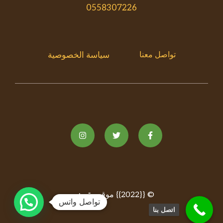
0558307226
تواصل معنا
سياسة الخصوصية
© {{2022}} موقع
متميزين
تواصل واتس
اتصل بنا