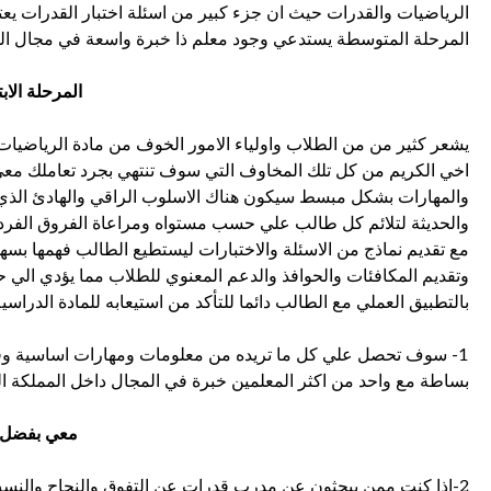
الرياضيات والقدرات حيث ان جزء كبير من اسئلة اختبار القدرات 
المرحلة المتوسطة يستدعي وجود معلم ذا خبرة واسعة في مجال القد
المرحلة الابت
يشعر كثير من من الطلاب واولياء الامور الخوف من مادة الرياضيات 
اخي الكريم من كل تلك المخاوف التي سوف تنتهي بجرد تعاملك معي 
والمهارات بشكل مبسط سيكون هناك الاسلوب الراقي والهادئ الذي ي
والحديثة لتلائم كل طالب علي حسب مستواه ومراعاة الفروق الفردي
مع تقديم نماذج من الاسئلة والاختبارات ليستطيع الطالب فهمها بسه
وتقديم المكافئات والحوافذ والدعم المعنوي للطلاب مما يؤدي الي ح
بالتطبيق العملي مع الطالب دائما للتأكد من استيعابه للمادة الدراسي
1- سوف تحصل علي كل ما تريده من معلومات ومهارات اساسية وفرع
بساطة مع واحد من اكثر المعلمين خبرة في المجال داخل المملكة ا
معي بفضل ا
2-اذا كنت ممن يبحثون عن مدرب قدرات عن التفوق والنجاح والنسب 